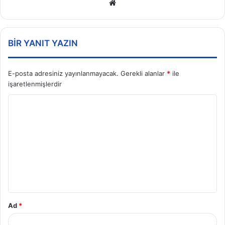
Web
sitesi
BIR YANIT YAZIN
E-posta adresiniz yayınlanmayacak.
Gerekli alanlar
*
ile
işaretlenmişlerdir
Y
o
r
u
m
*
Ad
*