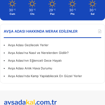
30
30
29
30
30
℃
℃
℃
℃
℃
Cum
Cts
Paz
Pts
Sal
AVŞA ADASI HAKKINDA MERAK EDILENLER
Avşa Adası Gezilecek Yerler
Avşa Adası'na Nasıl ve Nerelerden Gidilir?
Avşa Adası'nın Eğlenceli Gece Hayatı
Avşa Adası Anlık Hava Durumu
Avşa Adası'nda Kamp Yapılabilecek En Güzel Yerler