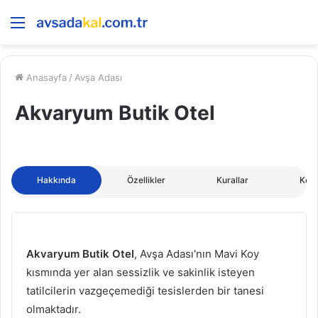
Menü
Anasayfa
/
Avşa Adası
Akvaryum Butik Otel
Hakkında
Özellikler
Kurallar
Kon
Akvaryum Butik Otel
, Avşa Adası'nın Mavi Koy
kısmında yer alan sessizlik ve sakinlik isteyen
tatilcilerin vazgeçemediği tesislerden bir tanesi
olmaktadır.