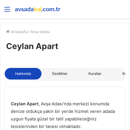
Menü
Anasayfa
/
Avşa Adası
Ceylan Apart
Hakkında
Özellikler
Kurallar
Kon
Ceylan Apart
, Avşa Adası'nda merkezi konumda
denize oldukça yakın bir yerde hizmet veren adada
uygun fiyata güzel bir tatil yapabileceğiniz
tesislerinden bir tanesi olmaktadır.