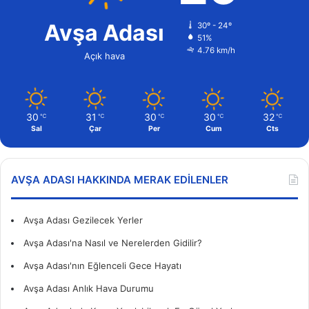
Avşa Adası
30º - 24º
51%
4.76 km/h
Açık hava
30
31
30
30
32
℃
℃
℃
℃
℃
Sal
Çar
Per
Cum
Cts
AVŞA ADASI HAKKINDA MERAK EDILENLER
Avşa Adası Gezilecek Yerler
Avşa Adası'na Nasıl ve Nerelerden Gidilir?
Avşa Adası'nın Eğlenceli Gece Hayatı
Avşa Adası Anlık Hava Durumu