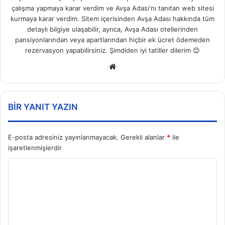
çalışma yapmaya karar verdim ve Avşa Adası'nı tanıtan web sitesi
kurmaya karar verdim. Sitem içerisinden Avşa Adası hakkında tüm
detaylı bilgiye ulaşabilir, ayrıca, Avşa Adası otellerinden
pansiyonlarından veya apartlarından hiçbir ek ücret ödemeden
rezervasyon yapabilirsiniz. Şimdiden iyi tatiller dilerim 😊
Web
sitesi
BIR YANIT YAZIN
E-posta adresiniz yayınlanmayacak.
Gerekli alanlar
*
ile
işaretlenmişlerdir
Y
o
r
u