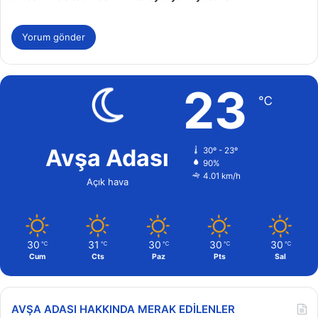
23
℃
Avşa Adası
30º - 23º
90%
4.01 km/h
Açık hava
30
31
30
30
30
℃
℃
℃
℃
℃
Cum
Cts
Paz
Pts
Sal
AVŞA ADASI HAKKINDA MERAK EDILENLER