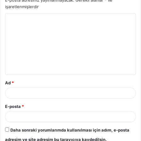
işaretlenmişlerdir
Y
o
r
u
m
*
Ad
*
E-posta
*
Daha sonraki yorumlarımda kullanılması için adım, e-posta
adresim ve site adresim bu tarayıcıya kaydedilsin.