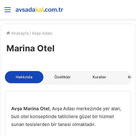
Menü
Anasayfa
/
Avşa Adası
Marina Otel
Hakkında
Özellikler
Kurallar
Kon
Avşa Marina Otel
, Avşa Adası merkezinde yer alan,
buti otel konseptinde tatilcilere güzel bir hizmet
sunan tesislerden bir tanesi olmaktadır.