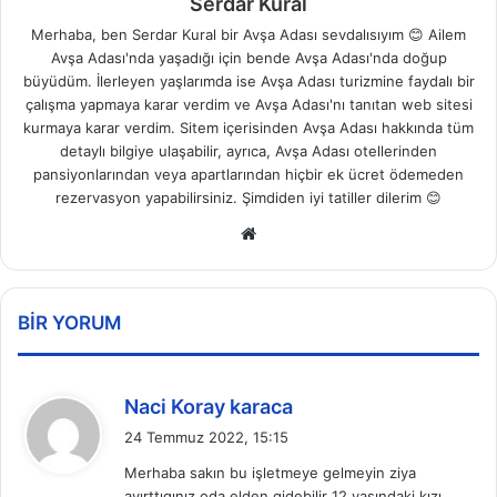
Serdar Kural
Merhaba, ben Serdar Kural bir Avşa Adası sevdalısıyım 😊 Ailem
Avşa Adası'nda yaşadığı için bende Avşa Adası'nda doğup
büyüdüm. İlerleyen yaşlarımda ise Avşa Adası turizmine faydalı bir
çalışma yapmaya karar verdim ve Avşa Adası'nı tanıtan web sitesi
kurmaya karar verdim. Sitem içerisinden Avşa Adası hakkında tüm
detaylı bilgiye ulaşabilir, ayrıca, Avşa Adası otellerinden
pansiyonlarından veya apartlarından hiçbir ek ücret ödemeden
rezervasyon yapabilirsiniz. Şimdiden iyi tatiller dilerim 😊
Web
sitesi
BIR YORUM
d
Naci Koray karaca
e
24 Temmuz 2022, 15:15
d
Merhaba sakın bu işletmeye gelmeyin ziya
i
ayırttıgınız oda elden gidebilir 12 yaşındaki kızı