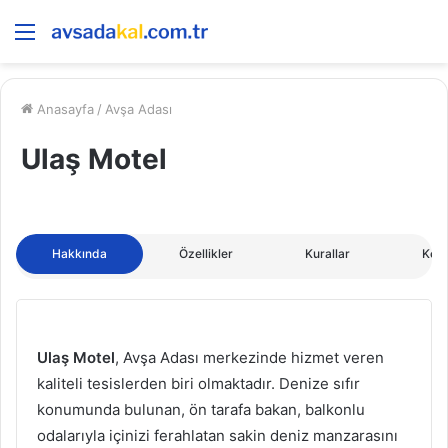
Menü
Anasayfa
/
Avşa Adası
Ulaş Motel
Hakkında
Özellikler
Kurallar
Kon
Ulaş Motel
, Avşa Adası merkezinde hizmet veren
kaliteli tesislerden biri olmaktadır. Denize sıfır
konumunda bulunan, ön tarafa bakan, balkonlu
odalarıyla içinizi ferahlatan sakin deniz manzarasını