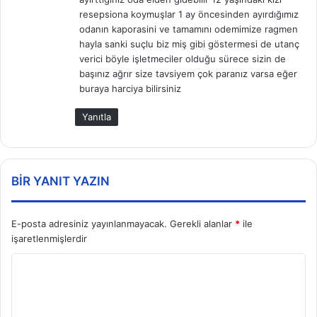
k
resepsiona koymuşlar 1 ay öncesinden ayırdığımız
i
odanın kaporasini ve tamamını odemimize ragmen
:
hayla sanki suçlu biz miş gibi göstermesi de utanç
verici böyle işletmeciler olduğu sürece sizin de
başınız ağrır size tavsiyem çok paranız varsa eğer
buraya harciya bilirsiniz
Yanıtla
BIR YANIT YAZIN
E-posta adresiniz yayınlanmayacak.
Gerekli alanlar
*
ile
işaretlenmişlerdir
Y
o
r