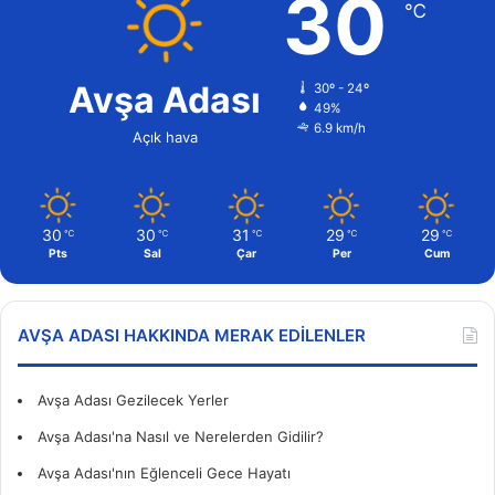
30
℃
Avşa Adası
30º - 24º
49%
6.9 km/h
Açık hava
30
30
31
29
29
℃
℃
℃
℃
℃
Pts
Sal
Çar
Per
Cum
AVŞA ADASI HAKKINDA MERAK EDILENLER
Avşa Adası Gezilecek Yerler
Avşa Adası'na Nasıl ve Nerelerden Gidilir?
Avşa Adası'nın Eğlenceli Gece Hayatı