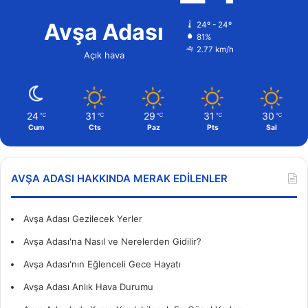
Avşa Adası
24º - 24º
81%
2.77 km/h
Açık hava
24
31
29
31
30
℃
℃
℃
℃
℃
Cum
Cts
Paz
Pts
Sal
AVŞA ADASI HAKKINDA MERAK EDILENLER
Avşa Adası Gezilecek Yerler
Avşa Adası'na Nasıl ve Nerelerden Gidilir?
Avşa Adası'nın Eğlenceli Gece Hayatı
Avşa Adası Anlık Hava Durumu