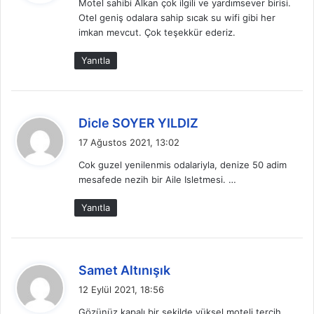
Motel sahibi Alkan çok ilgili ve yardımsever birisi.
i
Otel geniş odalara sahip sıcak su wifi gibi her
k
imkan mevcut. Çok teşekkür ederiz.
i
:
Yanıtla
d
Dicle SOYER YILDIZ
e
17 Ağustos 2021, 13:02
d
Cok guzel yenilenmis odalariyla, denize 50 adim
i
mesafede nezih bir Aile Isletmesi. …
k
i
Yanıtla
:
d
Samet Altınışık
e
12 Eylül 2021, 18:56
d
Gözünüz kapalı bir şekilde yüksel moteli tercih