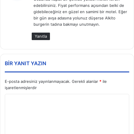
i
edebilirsiniz. Fiyat performans açısından belki de
k
gidebileceğiniz en güzel en samimi bir motel. Eğer
i
bir gün avşa adasına yolunuz düşerse Alkito
:
burgerin tadına bakmayı unutmayın.
Yanıtla
BIR YANIT YAZIN
E-posta adresiniz yayınlanmayacak.
Gerekli alanlar
*
ile
işaretlenmişlerdir
Y
o
r
u